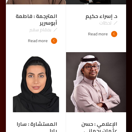
د. إسراء حكيم
المترجمة : فاطمة
أبوسرير
لحظات
بمقام سفير
Read more
Read more
الإعلامي : حسن
المستشارة : سارا
عثمان رحماني
يارا