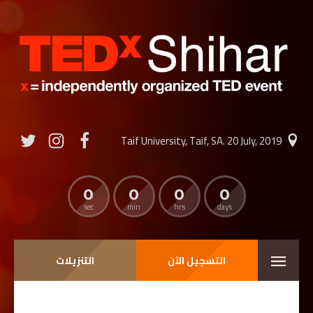
Taif University, Taif, SA. 20 July, 2019
0
0
0
0
sec
min
hrs
days
التسجيل الآن
التنزيلات