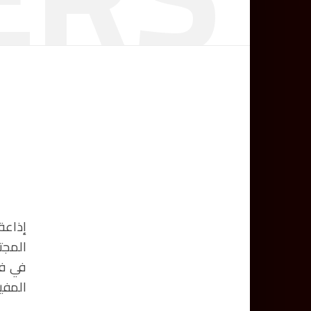
المجت
في فق
المفي